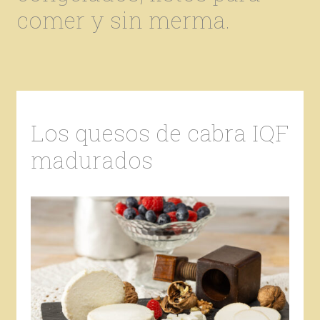
comer y sin merma.
Los quesos de cabra IQF
madurados