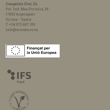
Congelats Olot, SL
Pol. Ind. Mas Portella, 39
17853 Argelaguer
Girona – Spain
T +34 972 687 159
info@mosamos.eu