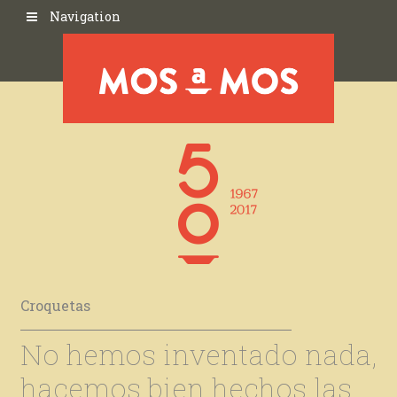
Navigation
Croquetas
No hemos inventado nada,
hacemos bien hechos las