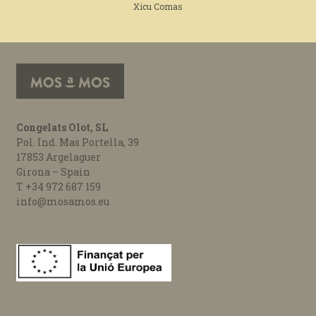
Xicu Comas
Congelats Olot, SL
Pol. Ind. Mas Portella, 39
17853 Argelaguer
Girona – Spain
T +34 972 687 159
info@mosamos.eu