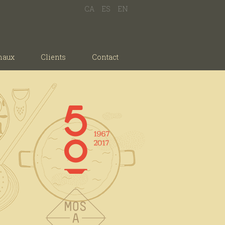
CA
ES
EN
naux
Clients
Contact