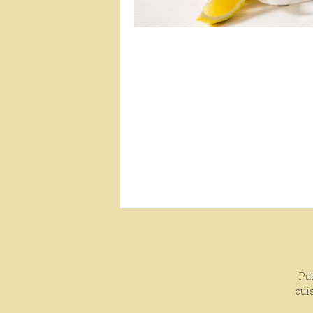
Pat
cui