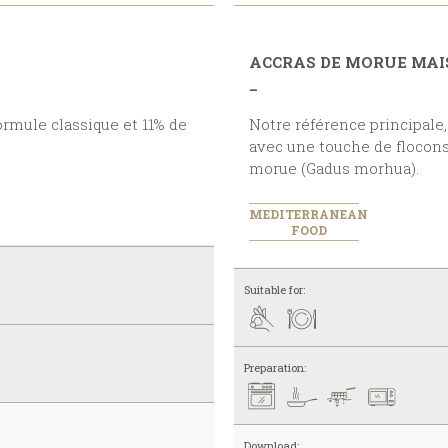
ACCRAS DE MORUE MA
_
Notre référence principale, une formule plus traditionnelle
avec une touche de flocon
morue (Gadus morhua).
MEDITERRANEAN
FOOD
Suitable for:
Preparation:
Download: