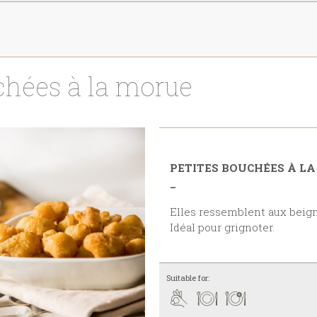
uchées à la morue
PETITES BOUCHÉES À L
_
Elles ressemblent aux beignets de morue mais en plus petit.
Idéal pour grignoter.
Suitable for: