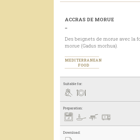
ACCRAS DE MORUE
_
Des beignets de morue avec la formule classique et 11% de
morue (Gadus morhua).
MEDITERRANEAN
FOOD
Suitable for:
Preparation:
Download: