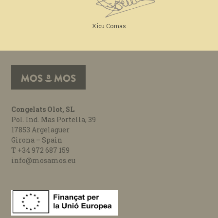
Xicu Comas
Congelats Olot, SL
Pol. Ind. Mas Portella, 39
17853 Argelaguer
Girona – Spain
T +34 972 687 159
info@mosamos.eu